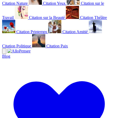
Citation Nature
Citation Yeux
Citation sur le
Travail
Citation sur la Beauté
Citation Théâtre
Citation Printemps
Citation Amitié
Citation Politique
Citation Paix
Blog