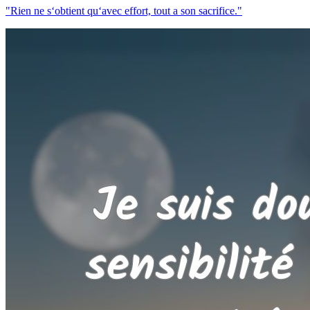
"Rien ne s‘obtient qu‘avec effort, tout a son sacrifice."