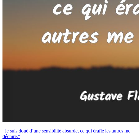
"Je suis doué d’une sensibilité absurde, ce qui érafle les autres me
déchire."