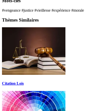
Mots-clés
#vengeance
#justice
#vieillesse
#expérience
#morale
Thèmes Similaires
Citation Lois