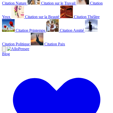
Citation Nature
Citation sur le Travail
Citation
Yeux
Citation sur la Beauté
Citation Théâtre
Citation Printemps
Citation Amitié
Citation Politique
Citation Paix
Blog