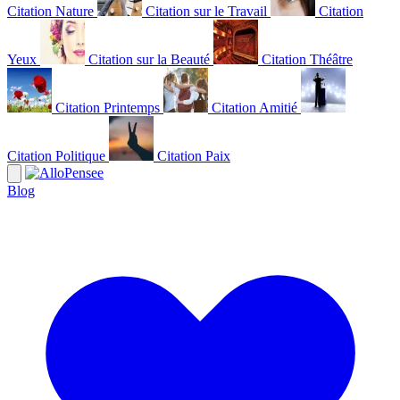
Citation Nature
Citation sur le Travail
Citation
Yeux
Citation sur la Beauté
Citation Théâtre
Citation Printemps
Citation Amitié
Citation Politique
Citation Paix
Blog