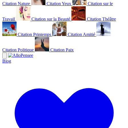
Citation Nature
Citation Yeux
Citation sur le
Travail
Citation sur la Beauté
Citation Théâtre
Citation Printemps
Citation Amitié
Citation Politique
Citation Paix
Blog