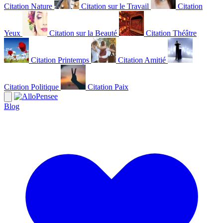
Citation Nature
Citation sur le Travail
Citation
Yeux
Citation sur la Beauté
Citation Théâtre
Citation Printemps
Citation Amitié
Citation Politique
Citation Paix
Blog