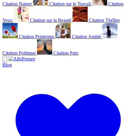
Citation Nature
Citation sur le Travail
Citation
Yeux
Citation sur la Beauté
Citation Théâtre
Citation Printemps
Citation Amitié
Citation Politique
Citation Paix
Blog