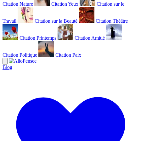
Citation Nature
Citation Yeux
Citation sur le
Travail
Citation sur la Beauté
Citation Théâtre
Citation Printemps
Citation Amitié
Citation Politique
Citation Paix
Blog