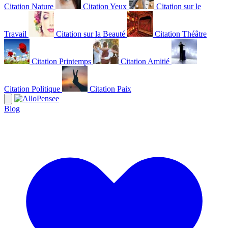
Citation Nature
Citation Yeux
Citation sur le
Travail
Citation sur la Beauté
Citation Théâtre
Citation Printemps
Citation Amitié
Citation Politique
Citation Paix
Blog