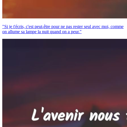
"Si je t'écris, c'est peut-être pour ne pas rester seul avec moi, comme
on allume sa lampe la nuit quand on a peur."