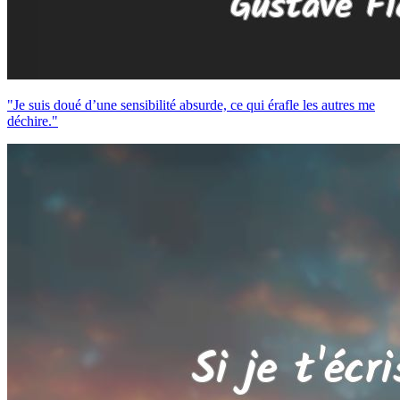
"Je suis doué d’une sensibilité absurde, ce qui érafle les autres me
déchire."