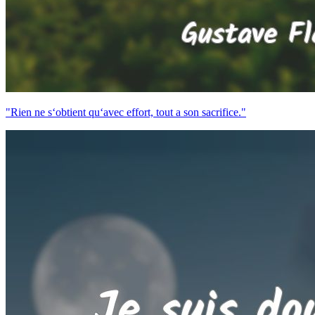
"Rien ne s‘obtient qu‘avec effort, tout a son sacrifice."