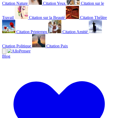
Citation Nature
Citation Yeux
Citation sur le
Travail
Citation sur la Beauté
Citation Théâtre
Citation Printemps
Citation Amitié
Citation Politique
Citation Paix
Blog