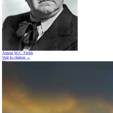
Auteur
W.C. Fields
Voir
la citation
→