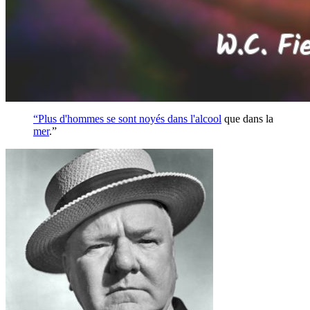
“Plus d'hommes se sont noyés dans l'
alcool
que dans la
mer
.”