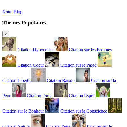
Notre Blog
Thèmes Populaires
×
Citation Hypocrisie
Citation sur les Femmes
Citation Coeur
Citation sur le Passé
Citation Liberté
Citation Raison
Citation sur la
Peur
Citation Force
Citation Esprit
Citation sur le Bonheur
Citation sur la Conscience
Citation Nature
Citation Yeux
Citation sur le