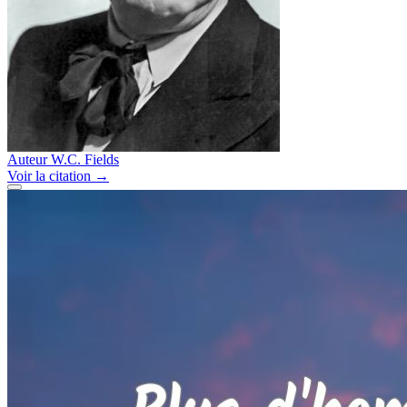
Auteur
W.C. Fields
Voir
la citation
→