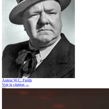
Auteur
W.C. Fields
Voir
la citation
→