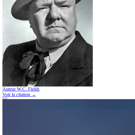
Auteur
W.C. Fields
Voir
la citation
→