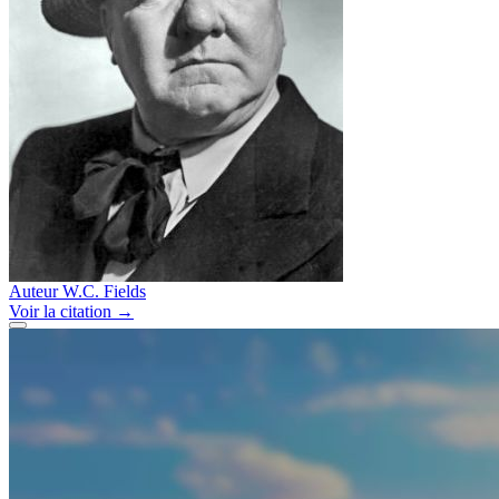
Auteur
W.C. Fields
Voir
la citation
→