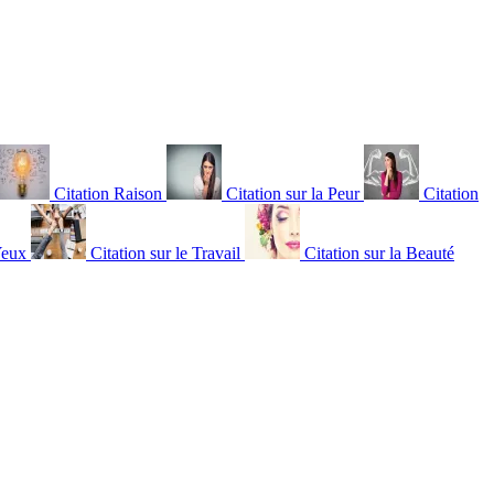
Citation Raison
Citation sur la Peur
Citation
Yeux
Citation sur le Travail
Citation sur la Beauté