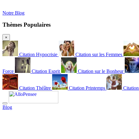
Notre Blog
Thèmes Populaires
×
Citation Hypocrisie
Citation sur les Femmes
Force
Citation Esprit
Citation sur le Bonheur
Citation Théâtre
Citation Printemps
Citatio
Blog