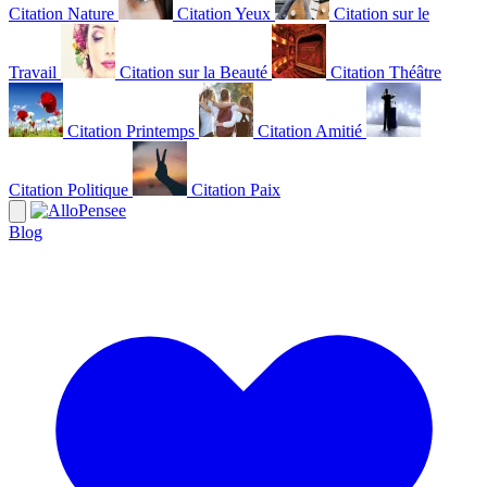
Citation Nature
Citation Yeux
Citation sur le
Travail
Citation sur la Beauté
Citation Théâtre
Citation Printemps
Citation Amitié
Citation Politique
Citation Paix
Blog