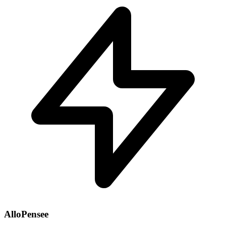
AlloPensee