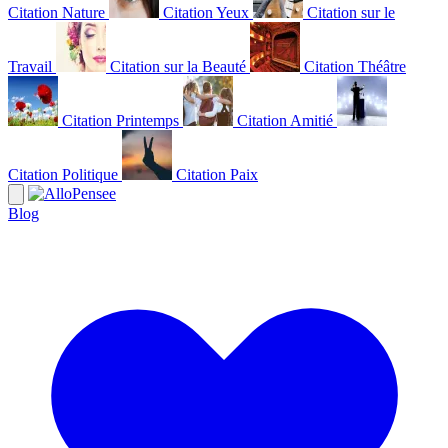
Citation Nature
Citation Yeux
Citation sur le
Travail
Citation sur la Beauté
Citation Théâtre
Citation Printemps
Citation Amitié
Citation Politique
Citation Paix
Blog