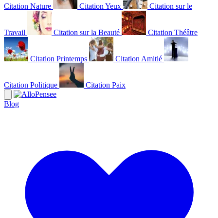
Citation Nature
Citation Yeux
Citation sur le
Travail
Citation sur la Beauté
Citation Théâtre
Citation Printemps
Citation Amitié
Citation Politique
Citation Paix
Blog