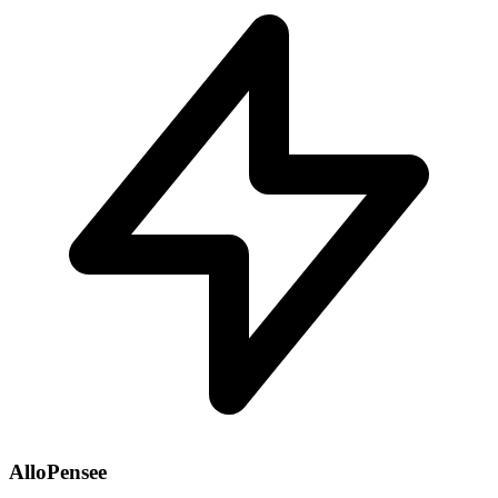
AlloPensee