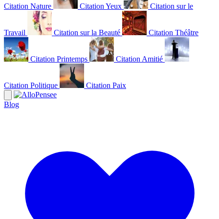
Citation Nature
Citation Yeux
Citation sur le
Travail
Citation sur la Beauté
Citation Théâtre
Citation Printemps
Citation Amitié
Citation Politique
Citation Paix
Blog