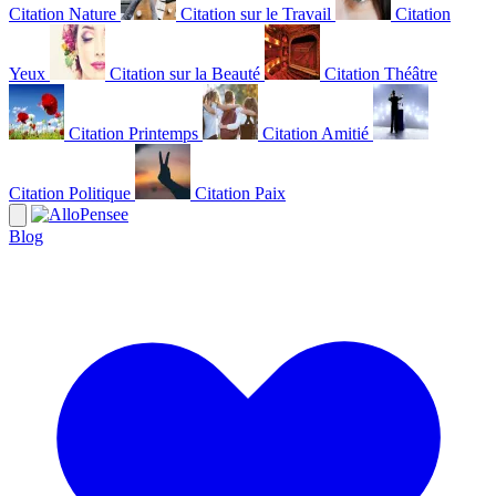
Citation Nature
Citation sur le Travail
Citation
Yeux
Citation sur la Beauté
Citation Théâtre
Citation Printemps
Citation Amitié
Citation Politique
Citation Paix
Blog