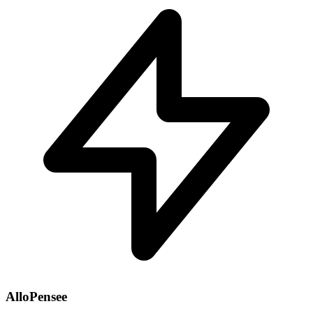
AlloPensee