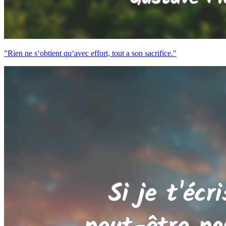
"Rien ne s‘obtient qu‘avec effort, tout a son sacrifice."