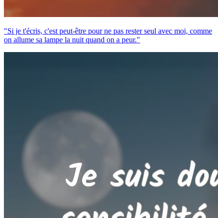
"Si je t'écris, c'est peut-être pour ne pas rester seul avec moi, comme
on allume sa lampe la nuit quand on a peur."