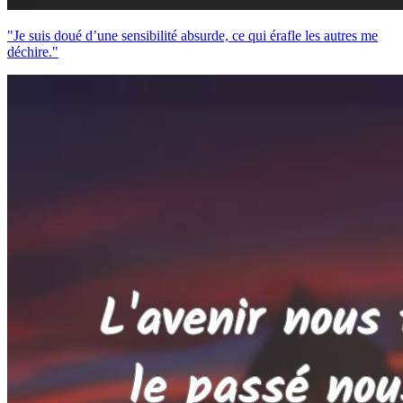
"Je suis doué d’une sensibilité absurde, ce qui érafle les autres me
déchire."