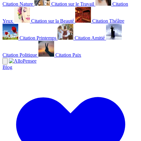
Citation Nature
Citation sur le Travail
Citation
Yeux
Citation sur la Beauté
Citation Théâtre
Citation Printemps
Citation Amitié
Citation Politique
Citation Paix
Blog