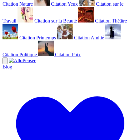
Citation Nature
Citation Yeux
Citation sur le
Travail
Citation sur la Beauté
Citation Théâtre
Citation Printemps
Citation Amitié
Citation Politique
Citation Paix
Blog