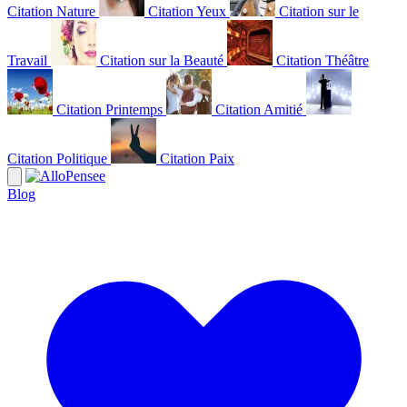
Citation Nature
Citation Yeux
Citation sur le
Travail
Citation sur la Beauté
Citation Théâtre
Citation Printemps
Citation Amitié
Citation Politique
Citation Paix
Blog