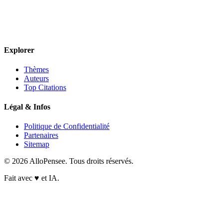
Explorer
Thèmes
Auteurs
Top Citations
Légal & Infos
Politique de Confidentialité
Partenaires
Sitemap
© 2026 AlloPensee. Tous droits réservés.
Fait avec
♥
et IA.