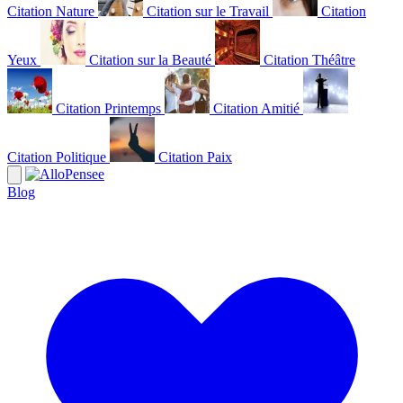
Citation Nature
Citation sur le Travail
Citation
Yeux
Citation sur la Beauté
Citation Théâtre
Citation Printemps
Citation Amitié
Citation Politique
Citation Paix
Blog