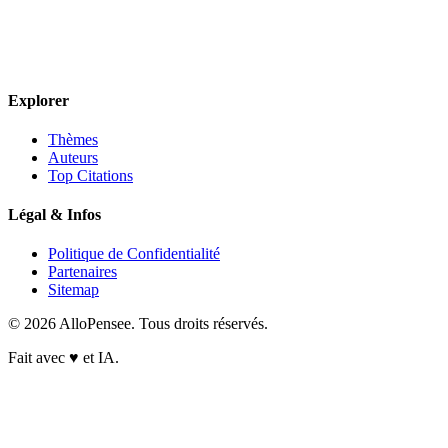
Explorer
Thèmes
Auteurs
Top Citations
Légal & Infos
Politique de Confidentialité
Partenaires
Sitemap
© 2026 AlloPensee. Tous droits réservés.
Fait avec
♥
et IA.