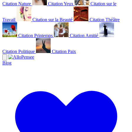
Citation Nature
Citation Yeux
Citation sur le
Travail
Citation sur la Beauté
Citation Théâtre
Citation Printemps
Citation Amitié
Citation Politique
Citation Paix
Blog