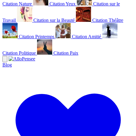
Citation Nature
Citation Yeux
Citation sur le
Travail
Citation sur la Beauté
Citation Théâtre
Citation Printemps
Citation Amitié
Citation Politique
Citation Paix
Blog