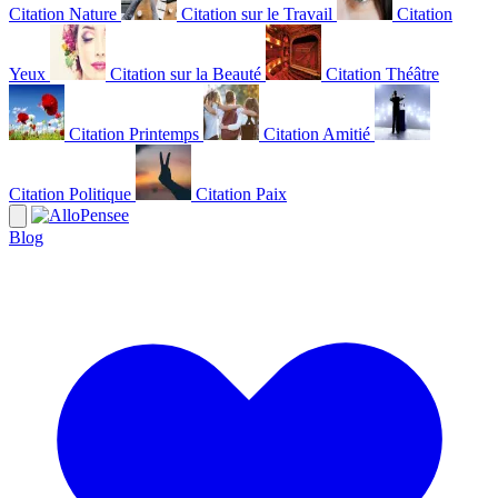
Citation Nature
Citation sur le Travail
Citation
Yeux
Citation sur la Beauté
Citation Théâtre
Citation Printemps
Citation Amitié
Citation Politique
Citation Paix
Blog