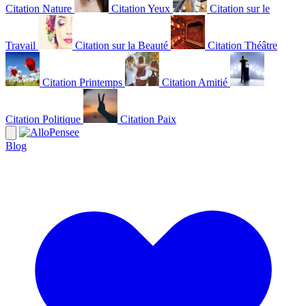
Citation Nature
Citation Yeux
Citation sur le
Travail
Citation sur la Beauté
Citation Théâtre
Citation Printemps
Citation Amitié
Citation Politique
Citation Paix
Blog