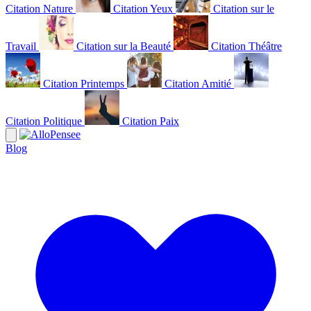
Citation Nature
Citation Yeux
Citation sur le
Travail
Citation sur la Beauté
Citation Théâtre
Citation Printemps
Citation Amitié
Citation Politique
Citation Paix
Blog