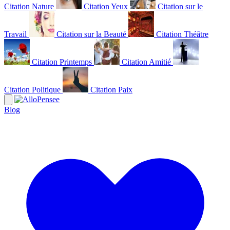
Citation Nature
Citation Yeux
Citation sur le
Travail
Citation sur la Beauté
Citation Théâtre
Citation Printemps
Citation Amitié
Citation Politique
Citation Paix
Blog