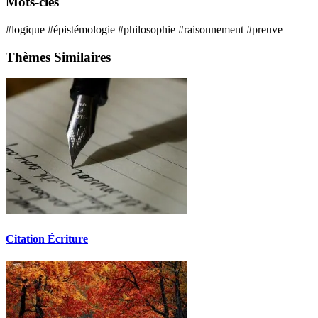
Mots-clés
#logique
#épistémologie
#philosophie
#raisonnement
#preuve
Thèmes Similaires
Citation Écriture