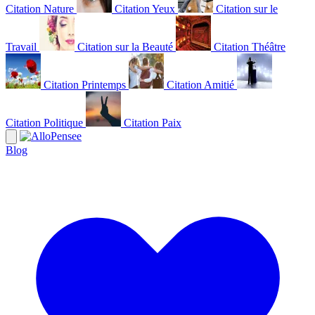
Citation Nature
Citation Yeux
Citation sur le
Travail
Citation sur la Beauté
Citation Théâtre
Citation Printemps
Citation Amitié
Citation Politique
Citation Paix
Blog