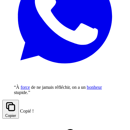
“À
force
de ne jamais réfléchir, on a un
bonheur
stupide.”
Copié !
Copier