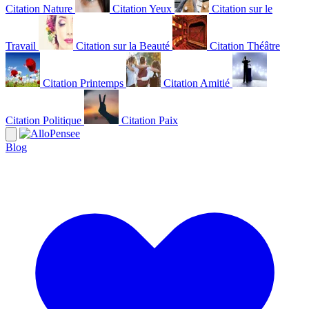
Citation Nature
Citation Yeux
Citation sur le
Travail
Citation sur la Beauté
Citation Théâtre
Citation Printemps
Citation Amitié
Citation Politique
Citation Paix
Blog