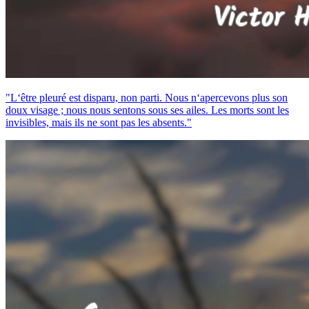
"L‘être pleuré est disparu, non parti. Nous n‘apercevons plus son
doux visage ; nous nous sentons sous ses ailes. Les morts sont les
invisibles, mais ils ne sont pas les absents."