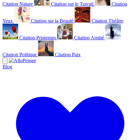
Citation Nature
Citation sur le Travail
Citation
Yeux
Citation sur la Beauté
Citation Théâtre
Citation Printemps
Citation Amitié
Citation Politique
Citation Paix
Blog