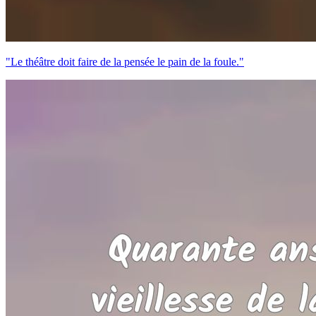
"Le théâtre doit faire de la pensée le pain de la foule."