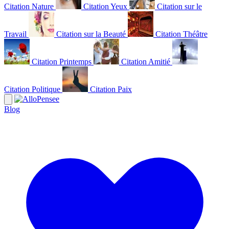
Citation Nature
Citation Yeux
Citation sur le
Travail
Citation sur la Beauté
Citation Théâtre
Citation Printemps
Citation Amitié
Citation Politique
Citation Paix
Blog