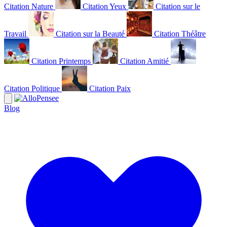
Citation Nature
Citation Yeux
Citation sur le
Travail
Citation sur la Beauté
Citation Théâtre
Citation Printemps
Citation Amitié
Citation Politique
Citation Paix
Blog