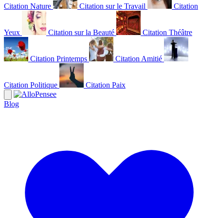
Citation Nature
Citation sur le Travail
Citation
Yeux
Citation sur la Beauté
Citation Théâtre
Citation Printemps
Citation Amitié
Citation Politique
Citation Paix
Blog