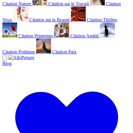
Citation Nature
Citation sur le Travail
Citation
Yeux
Citation sur la Beauté
Citation Théâtre
Citation Printemps
Citation Amitié
Citation Politique
Citation Paix
Blog