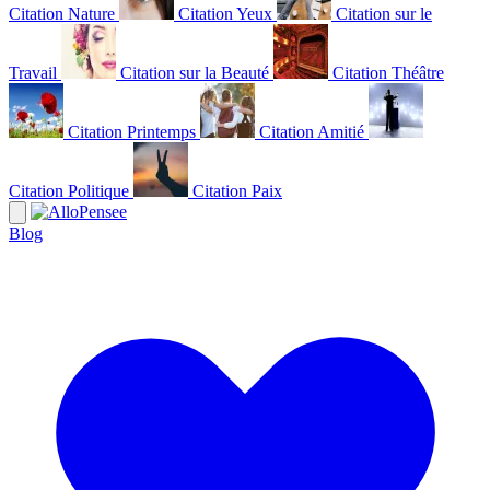
Citation Nature
Citation Yeux
Citation sur le
Travail
Citation sur la Beauté
Citation Théâtre
Citation Printemps
Citation Amitié
Citation Politique
Citation Paix
Blog