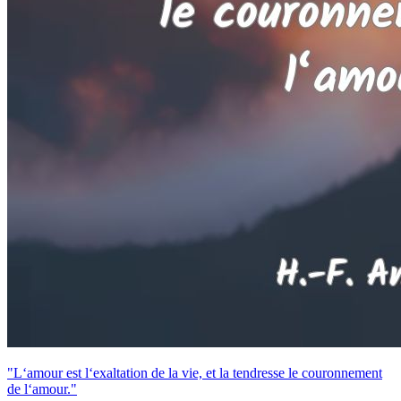
"L‘amour est l‘exaltation de la vie, et la tendresse le couronnement
de l‘amour."