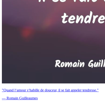
"Quand l‘amour s‘habille de douceur, il se fait appeler tendresse."
— Romain Guilleaumes