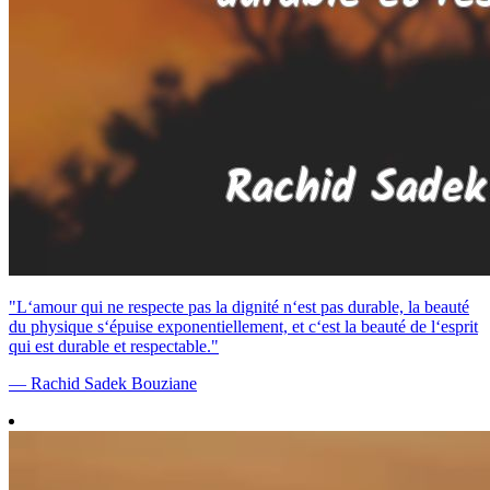
"L‘amour qui ne respecte pas la dignité n‘est pas durable, la beauté
du physique s‘épuise exponentiellement, et c‘est la beauté de l‘esprit
qui est durable et respectable."
— Rachid Sadek Bouziane