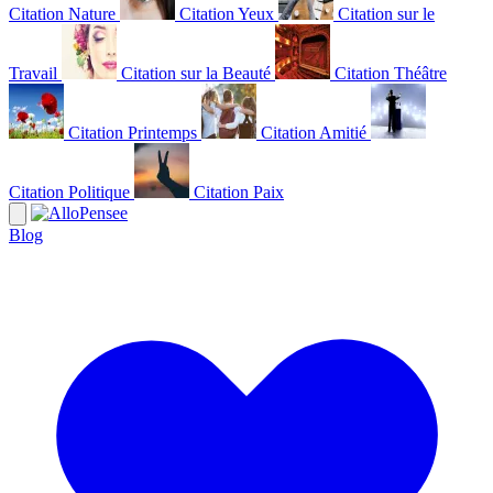
Citation Nature
Citation Yeux
Citation sur le
Travail
Citation sur la Beauté
Citation Théâtre
Citation Printemps
Citation Amitié
Citation Politique
Citation Paix
Blog