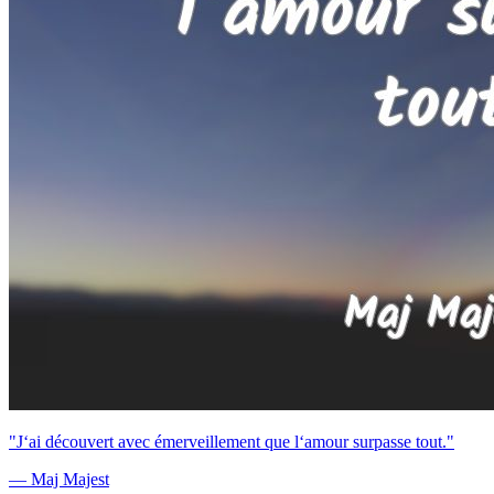
"J‘ai découvert avec émerveillement que l‘amour surpasse tout."
— Maj Majest