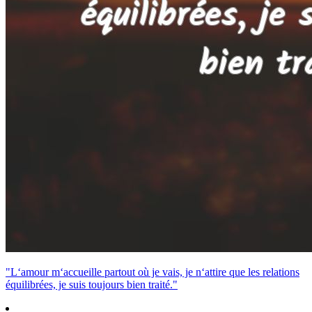
"L‘amour m‘accueille partout où je vais, je n‘attire que les relations
équilibrées, je suis toujours bien traité."