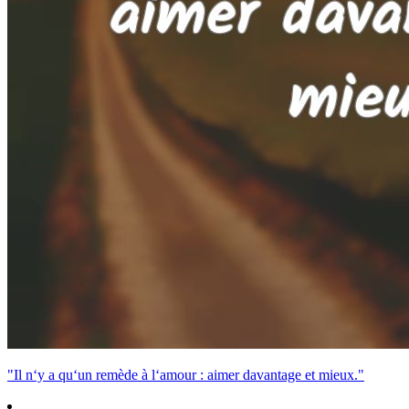
"Il n‘y a qu‘un remède à l‘amour : aimer davantage et mieux."