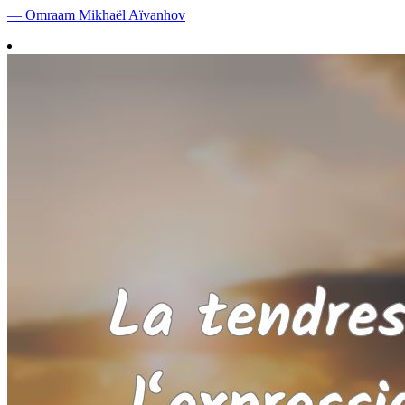
— Omraam Mikhaël Aïvanhov