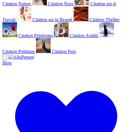
Citation Nature
Citation Yeux
Citation sur le
Travail
Citation sur la Beauté
Citation Théâtre
Citation Printemps
Citation Amitié
Citation Politique
Citation Paix
Blog