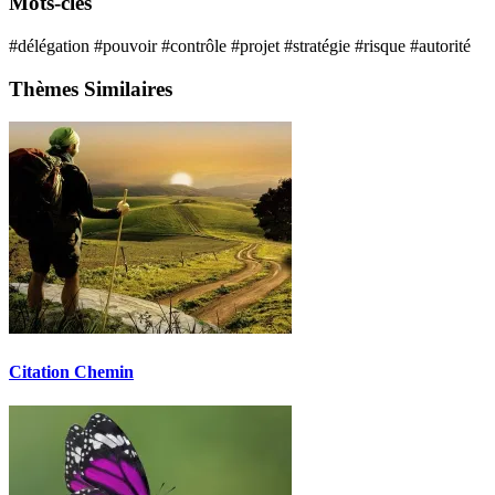
Mots-clés
#délégation
#pouvoir
#contrôle
#projet
#stratégie
#risque
#autorité
Thèmes Similaires
Citation Chemin