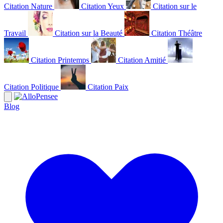
Citation Nature
Citation Yeux
Citation sur le
Travail
Citation sur la Beauté
Citation Théâtre
Citation Printemps
Citation Amitié
Citation Politique
Citation Paix
Blog