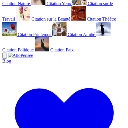
Citation Nature
Citation Yeux
Citation sur le
Travail
Citation sur la Beauté
Citation Théâtre
Citation Printemps
Citation Amitié
Citation Politique
Citation Paix
Blog