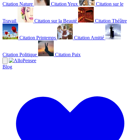
Citation Nature
Citation Yeux
Citation sur le
Travail
Citation sur la Beauté
Citation Théâtre
Citation Printemps
Citation Amitié
Citation Politique
Citation Paix
Blog