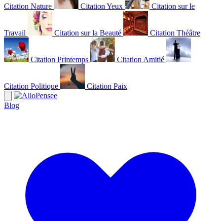
Citation Nature
Citation Yeux
Citation sur le
Travail
Citation sur la Beauté
Citation Théâtre
Citation Printemps
Citation Amitié
Citation Politique
Citation Paix
Blog