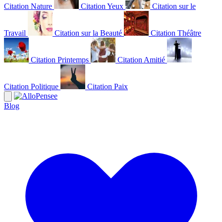
Citation Nature
Citation Yeux
Citation sur le
Travail
Citation sur la Beauté
Citation Théâtre
Citation Printemps
Citation Amitié
Citation Politique
Citation Paix
Blog