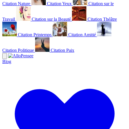
Citation Nature
Citation Yeux
Citation sur le
Travail
Citation sur la Beauté
Citation Théâtre
Citation Printemps
Citation Amitié
Citation Politique
Citation Paix
Blog