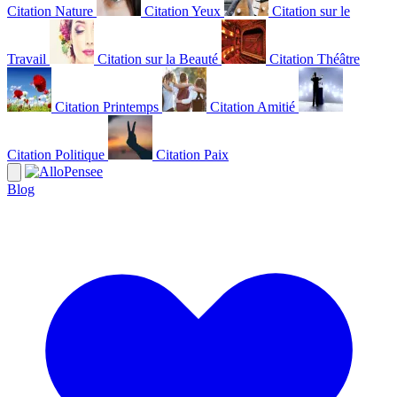
Citation Nature
Citation Yeux
Citation sur le
Travail
Citation sur la Beauté
Citation Théâtre
Citation Printemps
Citation Amitié
Citation Politique
Citation Paix
Blog