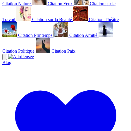
Citation Nature
Citation Yeux
Citation sur le
Travail
Citation sur la Beauté
Citation Théâtre
Citation Printemps
Citation Amitié
Citation Politique
Citation Paix
Blog