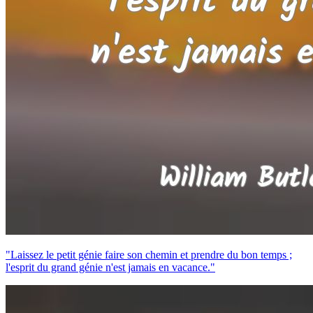
"Laissez le petit génie faire son chemin et prendre du bon temps ;
l'esprit du grand génie n'est jamais en vacance."