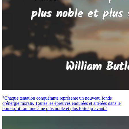
"Chaque tentation conquérante représente un nouveau fonds
d’énergie morale. Toutes les épreuves endurées et altérées dans le
bon esprit font une âme plus noble et plus forte qu’avant."