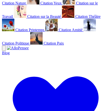
Citation Nature
Citation Yeux
Citation sur le
Travail
Citation sur la Beauté
Citation Théâtre
Citation Printemps
Citation Amitié
Citation Politique
Citation Paix
Blog