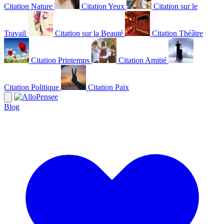
Citation Nature
Citation Yeux
Citation sur le
Travail
Citation sur la Beauté
Citation Théâtre
Citation Printemps
Citation Amitié
Citation Politique
Citation Paix
Blog