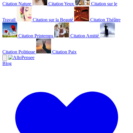
Citation Nature
Citation Yeux
Citation sur le
Travail
Citation sur la Beauté
Citation Théâtre
Citation Printemps
Citation Amitié
Citation Politique
Citation Paix
Blog