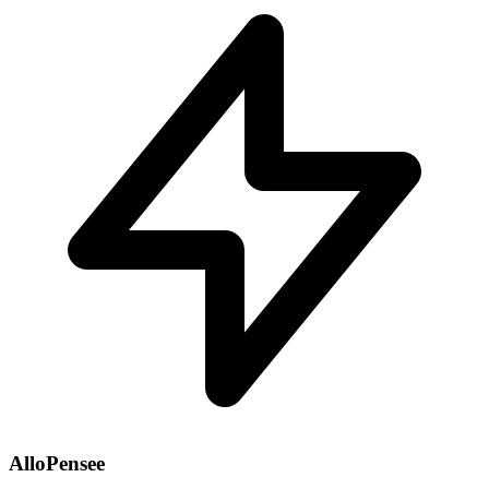
AlloPensee