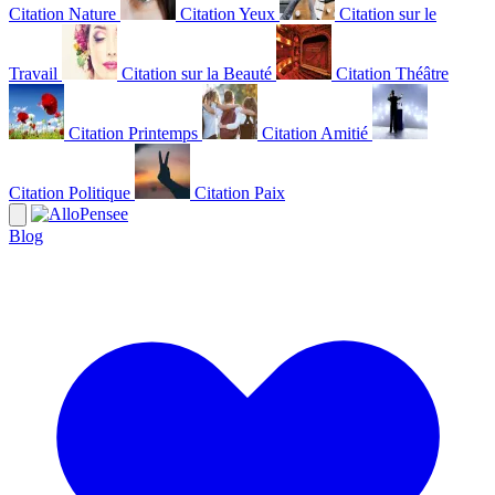
Citation Nature
Citation Yeux
Citation sur le
Travail
Citation sur la Beauté
Citation Théâtre
Citation Printemps
Citation Amitié
Citation Politique
Citation Paix
Blog