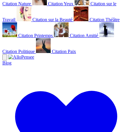
Citation Nature
Citation Yeux
Citation sur le
Travail
Citation sur la Beauté
Citation Théâtre
Citation Printemps
Citation Amitié
Citation Politique
Citation Paix
Blog