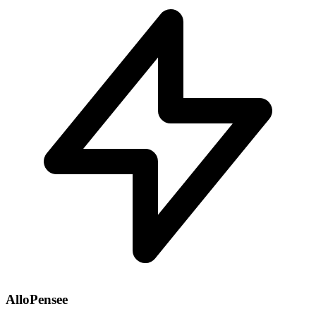
AlloPensee