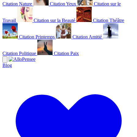
Citation Nature
Citation Yeux
Citation sur le
Travail
Citation sur la Beauté
Citation Théâtre
Citation Printemps
Citation Amitié
Citation Politique
Citation Paix
Blog